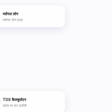
पर्सनल लोन

पर्सनल लोन EMI
TDS कैलकुलेटर

स्रोत पर कर कटौती