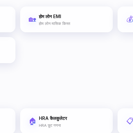
होम लोन EMI
🏡

होम लोन मासिक किस्त
HRA कैलकुलेटर
🏠

HRA छूट गणना