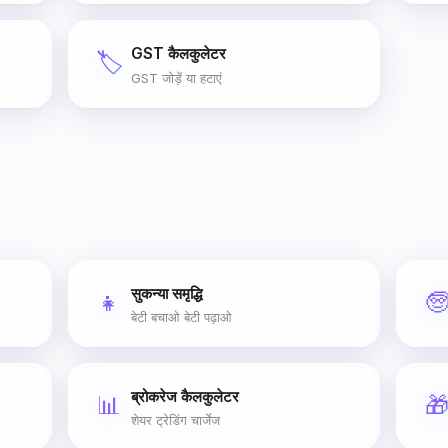
GST कैलकुलेटर
🏷️
GST जोड़ें या हटाएं
सुकन्या समृद्धि
👧

बेटी बचाओ बेटी पढ़ाओ
ब्रोकरेज कैलकुलेटर
📊

शेयर ट्रेडिंग चार्जेज