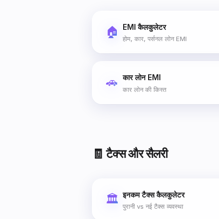
EMI कैलकुलेटर
🏠
होम, कार, पर्सनल लोन EMI
कार लोन EMI
🚗
कार लोन की किस्त
🧾 टैक्स और सैलरी
इनकम टैक्स कैलकुलेटर
🏛️
पुरानी vs नई टैक्स व्यवस्था