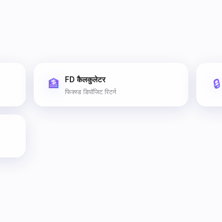
FD कैलकुलेटर
🏦
🔒
फिक्स्ड डिपॉजिट रिटर्न